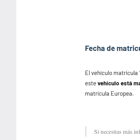
por
número
de
matrícula.
Fecha de matricu
El vehículo matrícul
este
vehículo está m
matrícula Europea.
Si necesitas más i