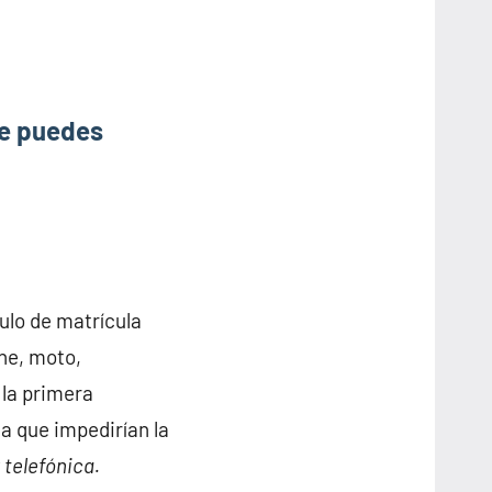
ue puedes
culo de matrícula
he, moto,
 la primera
ia que impedirían la
 telefónica.