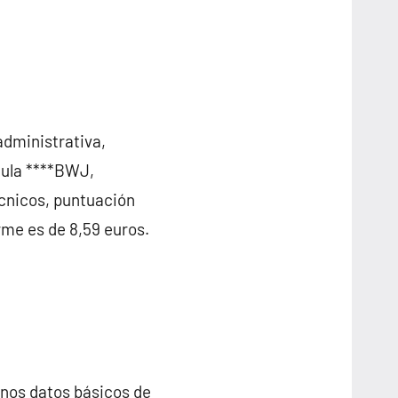
administrativa,
ícula ****BWJ,
écnicos, puntuación
rme es de 8,59 euros.
unos datos básicos de