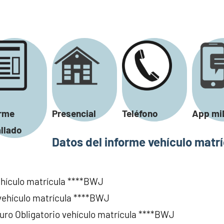
orme
Presencial
Teléfono
App mi
llado
Datos del informe vehículo matr
vehículo matrícula ****BWJ
 vehículo matrícula ****BWJ
uro Obligatorio vehículo matrícula ****BWJ