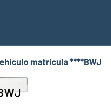
ulacion
vehículo matrícula ****BWJ
BWJ