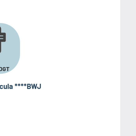
DGT
ícula ****BWJ